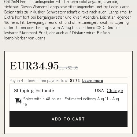
Größe:M Feminin-anliegender Fit - bequem soloLangarm, layerbar,
sichtbar: Dieses Womens Longsleeve sitzt angenehm und trgt dein klares
Bekenntnis zu inklusiver Schwesternschaft direkt nach auen. Lange rmel fr
Extra Komfort bei bergangswetter und khlen Abenden. Leicht anliegender
Womens Fit, bewegungsfreundlich und ohne Einengen. Ideal frs Layering
unter Jacken oder ber Tops vom Alltag bis zur Demo CSD. Deutlich
lesbarer Statement Print, der auch auf Distanz wirkt. Einfach
kombinierbar von Jeans
EUR34.95
EUR62.95
Pay in 4 interest-free payments of
$8.74
Learn more
Shipping Estimate
USA
Change
Ships within 48 hours · Estimated delivery
Aug 11
-
Aug
16
ADD TO CART