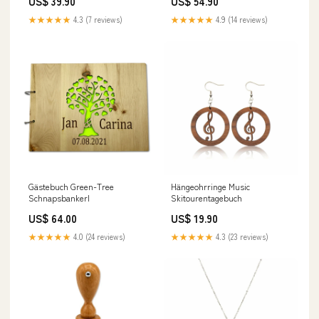
US$ 39.90
US$ 54.90
★★★★★
4.3 (7 reviews)
★★★★★
4.9 (14 reviews)
Gästebuch Green-Tree
Hängeohrringe Music
Schnapsbankerl
Skitourentagebuch
US$ 64.00
US$ 19.90
★★★★★
4.0 (24 reviews)
★★★★★
4.3 (23 reviews)