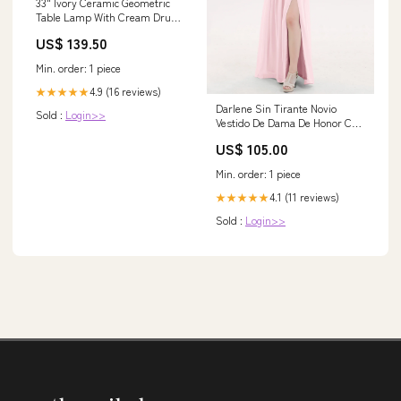
33" Ivory Ceramic Geometric
Table Lamp With Cream Drum
Shade tag1
US$ 139.50
Min. order: 1 piece
4.9 (16 reviews)
★★★★★
Darlene Sin Tirante Novio
Sold :
Login>>
Vestido De Dama De Honor Con
Apertura Rosa Claro Tallas
US$ 105.00
Grandes Size:EU56
Min. order: 1 piece
4.1 (11 reviews)
★★★★★
Sold :
Login>>