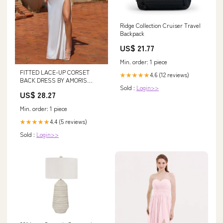
Ridge Collection Cruiser Travel
Backpack
US$ 21.77
Min. order: 1 piece
FITTED LACE-UP CORSET
4.6 (12 reviews)
★★★★★
BACK DRESS BY AMORIS
Sold :
Login>>
T815W OFF White / L
US$ 28.27
Min. order: 1 piece
4.4 (5 reviews)
★★★★★
Sold :
Login>>