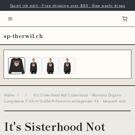
Quiet ink edit · Free shipping over $80 · New washi drops
sp-therwil.ch
Home
/
/
It's Sisterhood Not Cisterhood - Womens Organic
Longsleeve T-Shirt Größe:M Feminin-anliegender Fit - bequem solo
It's Sisterhood Not